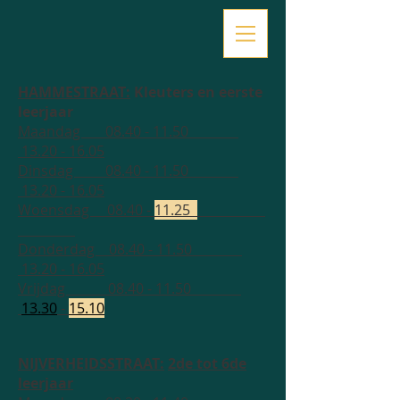
HAMMESTRAAT:
Kleuters en eerste
leerjaar
Maandag
08.40 - 11.50
13.20 - 16.05
Dinsdag
08.40 - 11.50
13.20 - 16.05
Woensdag 08.40 -
11.25
Donderdag
08.40 - 11.50
13.20 - 16.05
Vrijdag
08.40 - 11.50
13.30
-
15.10
NIJVERHEIDSSTRAAT:
2de tot 6de
leerjaar